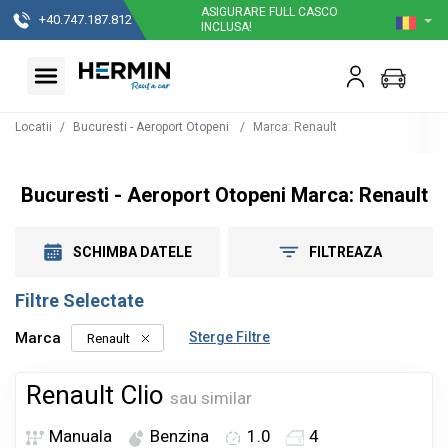
ASIGURARE FULL CASCO
+40.747.187.812
INCLUSA!
Locatii
Bucuresti - Aeroport Otopeni
Marca
:
Renault
Bucuresti - Aeroport Otopeni Marca: Renault
SCHIMBA DATELE
FILTREAZA
Filtre Selectate
Marca
Sterge Filtre
Renault
Renault Clio
sau similar
Manuala
Benzina
1.0
4