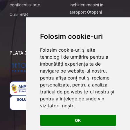
confidentialitate
Inchirieri masini in
aeroport Otopeni
Curs BNR
Rent a car Iasi
Despre noi
Folosim cookie-uri
Intrebari frecvente
Folosim cookie-uri și alte
PLATA ONLINE
tehnologii de urmărire pentru a
îmbunătăți experiența ta de
navigare pe website-ul nostru,
pentru afișa conținut și reclame
personalizate, pentru a analiza
traficul de pe website-ul nostru și
pentru a înțelege de unde vin
vizitatorii noștri.
OK