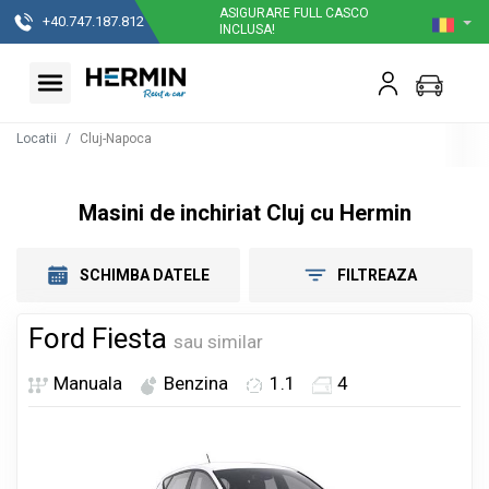
ASIGURARE FULL CASCO
+40.747.187.812
INCLUSA!
Locatii
Cluj-Napoca
Masini de inchiriat Cluj cu Hermin
SCHIMBA DATELE
FILTREAZA
Ford Fiesta
sau similar
Manuala
Benzina
1.1
4