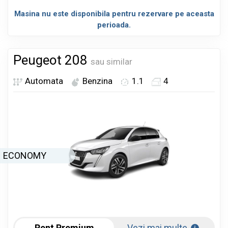
Masina nu este disponibila pentru rezervare pe aceasta
perioada.
Peugeot 208
sau similar
Automata
Benzina
1.1
4
ECONOMY
Rent Premium
Vezi mai multe