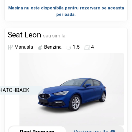
Masina nu este disponibila pentru rezervare pe aceasta
perioada.
Seat Leon
sau similar
Manuala
Benzina
1.5
4
HATCHBACK
Rent Premium
Vezi mai multe