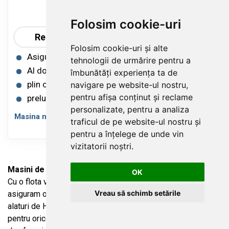
Folosim cookie-uri
Rent Premium
Vezi mai multe
Folosim cookie-uri și alte
Asigurare Full Casco Inclusa in Pret
tehnologii de urmărire pentru a
Al doilea sofer gratuit
îmbunătăți experiența ta de
plin cu plin
navigare pe website-ul nostru,
pentru afișa conținut și reclame
preluare rapida
personalizate, pentru a analiza
Masina nu este disponibila pentru rezervare pe aceasta
traficul de pe website-ul nostru și
perioada.
pentru a înțelege de unde vin
vizitatorii noștri.
Masini de inchiriat Cluj
direct de la Aeroport.
OK
Cu o flota variata de vehicule moderne si bine intretinute,
Vreau să schimb setările
asiguram o experinta de inchiriere rapida si fara probleme
alaturi de Hermin. Beneficiati de
masini de inchiriat Cluj
pentru orice tip de calatorie, fie ca este vorba de o excursie