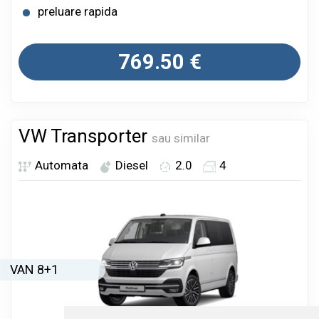
preluare rapida
769.50
€
VW Transporter
sau similar
Automata
Diesel
2.0
4
VAN 8+1