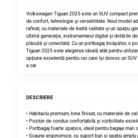
Volkswagen Tiguan 2025 este un SUV compact premi
de confort, tehnologie și versatilitate. Noul model ad
rafinat, cu materiale de înaltă calitate și un spațiu
ultimă generație, instrumentarul digital și dotările
plăcută și conectată. Cu un portbagaj încăpător, o po
Tiguan 2025 este alegerea ideală atât pentru utilizarea
opțiune excelentă pentru cei care își doresc un SUV mo
a car.
DESCRIERE
• Habitaclu premium, bine finisat, cu materiale de cal
• Poziție de condus confortabilă și vizibilitate exce
• Portbagaj foarte spațios, ideal pentru bagaje mari sa
• Scaune ergonomice, cu suport bun și spațiu amplu p