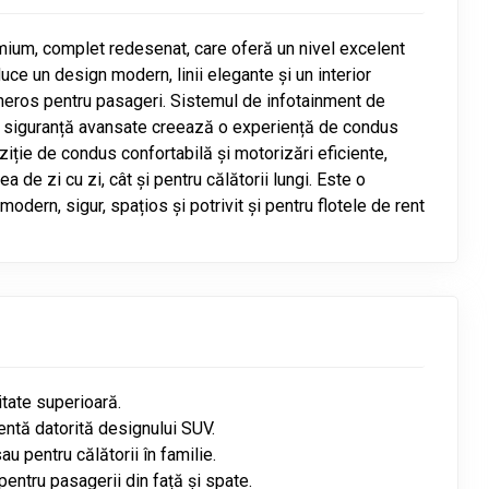
um, complet redesenat, care oferă un nivel excelent
uce un design modern, linii elegante și un interior
 generos pentru pasageri. Sistemul de infotainment de
 de siguranță avansate creează o experiență de condus
ziție de condus confortabilă și motorizări eficiente,
 de zi cu zi, cât și pentru călătorii lungi. Este o
dern, sigur, spațios și potrivit și pentru flotele de rent
itate superioară.
lentă datorită designului SUV.
u pentru călătorii în familie.
entru pasagerii din față și spate.