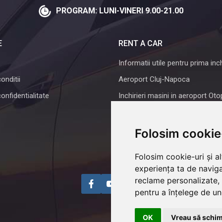
PROGRAM: LUNI-VINERI 9.00-21.00
E
RENT A CAR
Informatii utile pentru prima inch
onditii
Aeroport Cluj-Napoca
confidentialitate
Inchirieri masini in aeroport Oto
Rent a car Iasi
Despre noi
Folosim cookie
Intrebari frecvente
Folosim cookie-uri și a
experiența ta de naviga
reclame personalizate, 
pentru a înțelege de und
OK
Vreau să schim