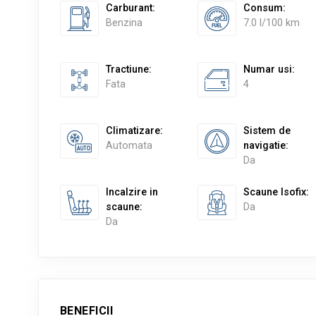
Carburant
:
Consum
:
Benzina
7.0 l/100 km
Tractiune
:
Numar usi
:
Fata
4
Climatizare
:
Sistem de
Automata
navigatie
:
Da
Incalzire in
Scaune Isofix
:
scaune
:
Da
Da
BENEFICII