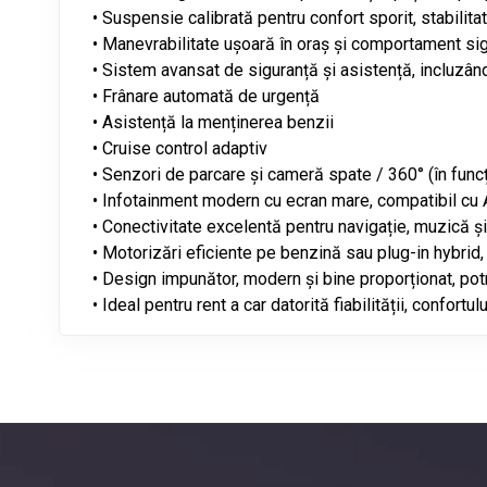
• Suspensie calibrată pentru confort sporit, stabilitat
• Manevrabilitate ușoară în oraș și comportament sig
• Sistem avansat de siguranță și asistență, incluzând
• Frânare automată de urgență
• Asistență la menținerea benzii
• Cruise control adaptiv
• Senzori de parcare și cameră spate / 360° (în func
• Infotainment modern cu ecran mare, compatibil cu 
• Conectivitate excelentă pentru navigație, muzică și 
• Motorizări eficiente pe benzină sau plug-in hybrid
• Design impunător, modern și bine proporționat, potri
• Ideal pentru rent a car datorită fiabilității, confortu