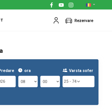
CT
Rezervare
a
Predare
ora
Varsta sofer
25 - 74