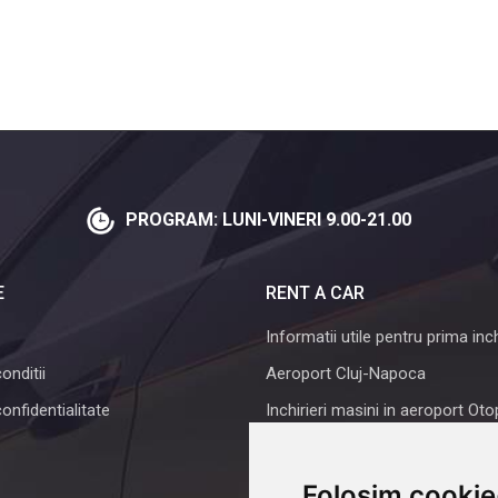
PROGRAM: LUNI-VINERI 9.00-21.00
E
RENT A CAR
Informatii utile pentru prima inch
onditii
Aeroport Cluj-Napoca
confidentialitate
Inchirieri masini in aeroport Oto
Rent a car Iasi
Despre noi
Folosim cookie