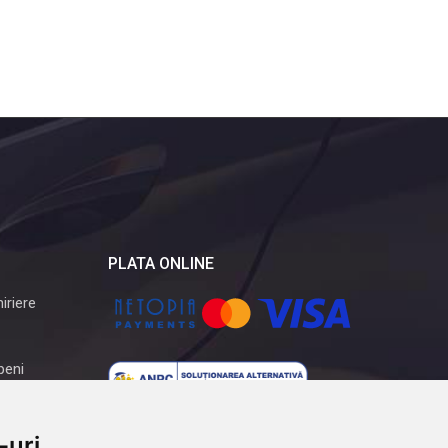
PLATA ONLINE
iriere
peni
-uri