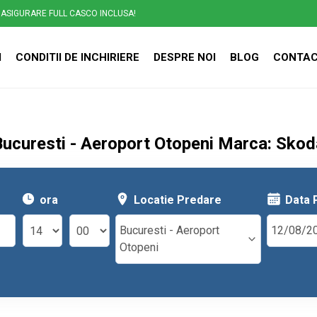
ASIGURARE FULL CASCO INCLUSA!
I
CONDITII DE INCHIRIERE
DESPRE NOI
BLOG
CONTA
Bucuresti - Aeroport Otopeni Marca: Skod
ora
Locatie Predare
Data 
Bucuresti - Aeroport
Otopeni