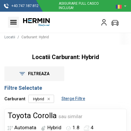
ASIGURARE FULL CASCO
+40.747.187.812
INCLUSA!
Locatii
Carburant
:
Hybrid
Locatii Carburant: Hybrid
FILTREAZA
Filtre Selectate
Carburant
Sterge Filtre
Hybrid
Toyota Corolla
sau similar
Automata
Hybrid
1.8
4