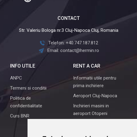
CONTACT
Str. Valeriu Bologa nr.3 Cluj-Napoca Cluj, Romania
Telefon: +40.747.187.812
Email: contact@hermin.ro
INFO UTILE
RENT A CAR
ANPC
Informatii utile pentru
prima inchiriere
Termeni si conditii
Aeroport Cluj-Napoca
Politica de
confidentialitate
Inchirieri masini in
aeroport Otopeni
Curs BNR
Rent a car Iasi
Despre noi