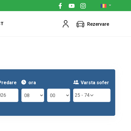
CT
Rezervare
Predare
ora
Varsta sofer
25 - 74