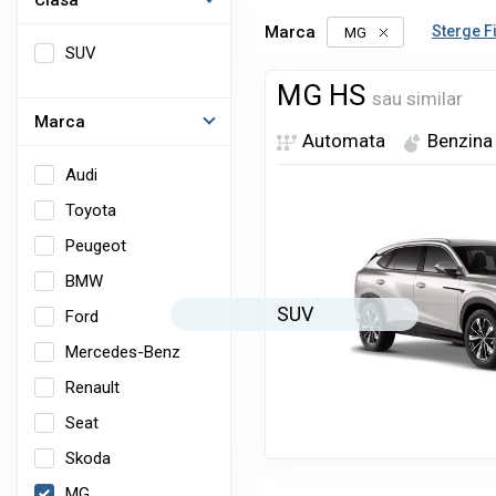
Clasa
Marca
Sterge Fi
MG
SUV
MG HS
sau similar
Marca
Automata
Benzina
Audi
Toyota
Peugeot
BMW
SUV
Ford
Mercedes-Benz
Renault
Seat
Skoda
MG