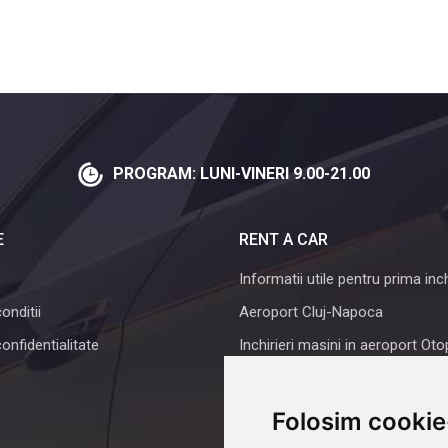
PROGRAM: LUNI-VINERI 9.00-21.00
E
RENT A CAR
Informatii utile pentru prima inch
onditii
Aeroport Cluj-Napoca
confidentialitate
Inchirieri masini in aeroport Oto
Rent a car Iasi
Despre noi
Folosim cookie
Intrebari frecvente