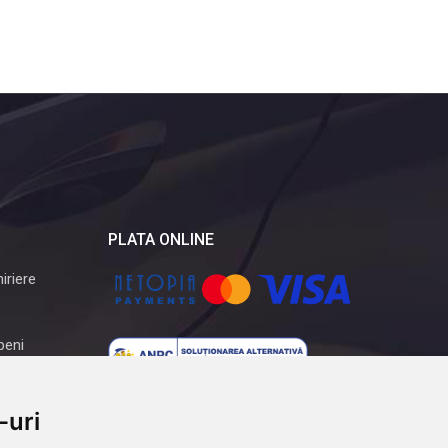
PLATA ONLINE
iriere
peni
-uri